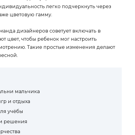
ндивидуальность легко подчеркнуть через
аже цветовую гамму.
оманда дизайнеров советует включать в
т цвет, чтобы ребенок мог настроить
мотрению. Такие простые изменения делают
ресной.
альни мальчика
гр и отдыха
для учёбы
 и решения
орчества